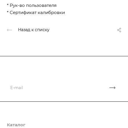
* Рук-во пользователя
* Сертификат калибровки
Назад к списку
Подписывайтесь
на новости и акции
Компания
Каталог
О компании