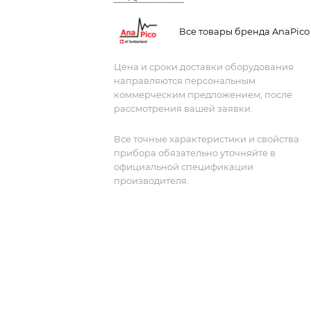
обеспечивает выдающуюся
сверхбыструю фазосинхронную
Все товары бренда AnaPico
развертку частоты, чирпирование,
внутриимпульсную модуляцию,
Цена и сроки доставки оборудования
формирование импульса - все с очен
направляются персональным
низким фазовым шумом
коммерческим предложением, после
рассмотрения вашей заявки.
Все точные характеристики и свойства
прибора обязательно уточняйте в
официальной спецификации
производителя.