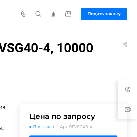
Подать заявку
VSG40-4, 10000
ия
Цена по зап
р
осу
Под заказ
Арт.
RFVSG40-4
ый
0-4