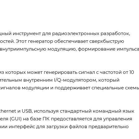
щный инструмент для радиоэлектронных разработок,
стей. Этот генератор обеспечивает сверхбыструю
, внутриимпульсную модуляцию, формирование импульса
 которых может генерировать сигнал с частотой от 10
ительным внутренним I/Q-модулятором, который
игналов модуляции и поддерживает специальные схем
thernet и USB, используя стандартный командный язык
еля (GUI) на базе ПК предоставляется для управления
нии интерфейс для загрузки файлов предварительно