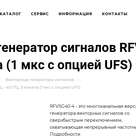
КАТАЛОГ
СЕРВИС
ИНФОРМАЦИЯ
КОНТАКТЫ
генератор сигналов RF
ла (1 мкс с опцией UFS)
—
—
Векторные генераторы сигналов
 40 ГГц, 3 канала (1 мкс с опцией UFS)
RFVSG40-4 - это многоканальная верс
генератора векторных сигналов со
сверхбыстрым переключением,
охватывающая непрерывный частотн
диапазон от 10 МГц до 40 ГГц. RFVSG4
Подробности