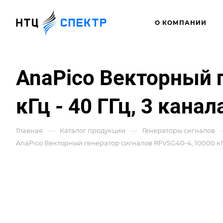
О КОМПАНИИ
AnaPico Векторный 
кГц - 40 ГГц, 3 кана
—
—
Главная
Каталог продукции
Генераторы сигналов
AnaPico Векторный генератор сигналов RFVSG40-4, 10000 кГц -