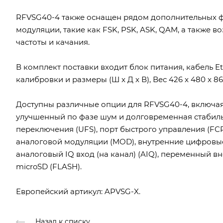
RFVSG40-4 также оснащен рядом дополнительных ф
модуляции, такие как FSK, PSK, ASK, QAM, а также
частоты и качания.
В комплект поставки входит блок питания, кабель Et
калибровки и размеры (Ш x Д x В), Вес 426 x 480 x 86 мм [
Доступны различные опции для RFVSG40-4, включая
улучшенный по фазе шум и долговременная стабильно
переключения (UFS), порт быстрого управления (FC
аналоговой модуляции (MOD), внутренние цифровые
аналоговый IQ вход (на канал) (AIQ), переменный в
microSD (FLASH).
Европейский артикул: APVSG-X.
Назад к списку