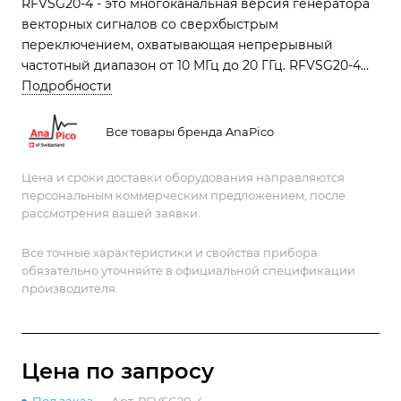
RFVSG20-4 - это многоканальная версия генератора
векторных сигналов со сверхбыстрым
переключением, охватывающая непрерывный
частотный диапазон от 10 МГц до 20 ГГц. RFVSG20-4
обеспечивает выдающуюся сверхбыструю
Подробности
фазосинхронную развертку частоты, чирпирование,
внутриимпульсную модуляцию, формирование
Все товары бренда AnaPico
импульса - все с очень низким фазовым шумом
Цена и сроки доставки оборудования направляются
персональным коммерческим предложением, после
рассмотрения вашей заявки.
Все точные характеристики и свойства прибора
обязательно уточняйте в официальной спецификации
производителя.
Цена по зап
р
осу