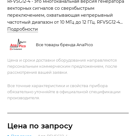
RFVSG12-4 - это многоканальная версия генератора
векторных сигналов со сверхбыстрым
переключением, охватывающая непрерывный
частотный диапазон от 10 МГц до 12 ГГц. RFVSG12-4
обеспечивает выдающуюся сверхбыструю
Подробности
фазосинхронную развертку частоты, чирпирование,
внутриимпульсную модуляцию, формирование
Все товары бренда AnaPico
импульса - все с очень низким фазовым шумом
Цена и сроки доставки оборудования направляются
персональным коммерческим предложением, после
рассмотрения вашей заявки.
Все точные характеристики и свойства прибора
обязательно уточняйте в официальной спецификации
производителя.
Цена по зап
р
осу