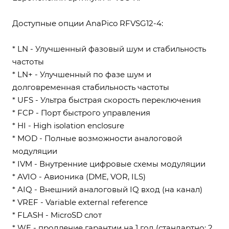
Доступные опции AnaPico RFVSG12-4:
* LN - Улучшенный фазовый шум и стабильность
частоты
* LN+ - Улучшенный по фазе шум и
долговременная стабильность частоты
* UFS - Ультра быстрая скорость переключения
* FCP - Порт быстрого управления
* HI - High isolation enclosure
* MOD - Полные возможности аналоговой
модуляции
* IVM - Внутренние цифровые схемы модуляции
* AVIO - Авионика (DME, VOR, ILS)
* AIQ - Внешний аналоговый IQ вход (на канал)
* VREF - Variable external reference
* FLASH - MicroSD слот
* WE - продление гарантии на 1 год (стандартно: 2