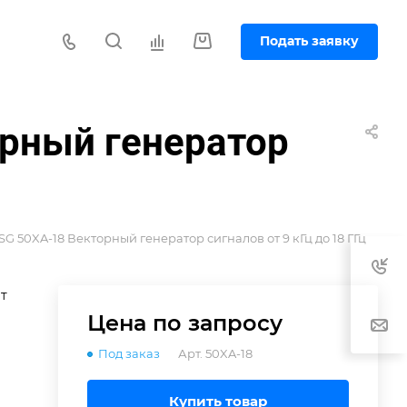
Подать заявку
рный генератор
G 50XA-18 Векторный генератор сигналов от 9 кГц до 18 ГГц
т
Цена по зап
р
осу
Под заказ
Арт.
50XA-18
Гц
Купить товар