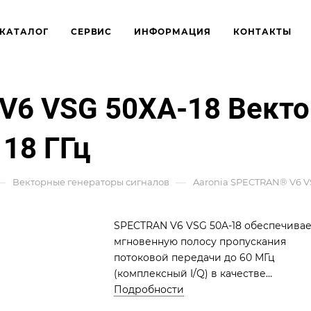
КАТАЛОГ
СЕРВИС
ИНФОРМАЦИЯ
КОНТАКТЫ
V6 VSG 50XA-18 Векто
 18 ГГц
—
—
Векторные генераторы сигналов
Aaronia SPECTRAN® V6 VS
SPECTRAN V6 VSG 50A-18 обеспечивае
мгновенную полосу пропускания
потоковой передачи до 60 МГц
(комплексный I/Q) в качестве
генератора векторных сигналов/
Подробности
генератора слежения от 9 кГц до 18 Г