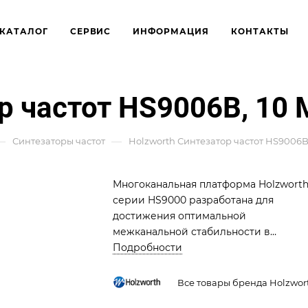
КАТАЛОГ
СЕРВИС
ИНФОРМАЦИЯ
КОНТАКТЫ
р частот HS9006B, 10 М
—
—
Синтезаторы частот
Holzworth Синтезатор частот HS9006B, 
Многоканальная платформа Holzwort
серии HS9000 разработана для
достижения оптимальной
межканальной стабильности в
нескольких интегрированных
Подробности
канальных синтезаторах посредством
кондуктивно охлаждаемого корпуса б
Все товары бренда Holzwor
вентилятора. Особое внимание