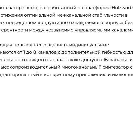
интезатор частот, разработанный на платформе Holzwort
достижения оптимальной межканальной стабильности в
ах посредством кондуктивно охлаждаемого корпуса без
огерентности между независимо управляемыми каналами
яющая пользователю задавать индивидуальные
аются от 1 до 8 каналов с дополнительной гибкостью д
тельности каждого канала. Также доступна 16-канальна
 высокопроизводительный многоканальный синтезатор с
 адаптированный к конкретному приложению и имеющи