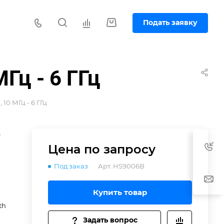
Подать заявку
Гц - 6 ГГц
10 МГц - 6 ГГц
h
Цена по зап
р
осу
Под заказ
Арт.
HS9006B
Купить товар
ез
th
Задать вопрос