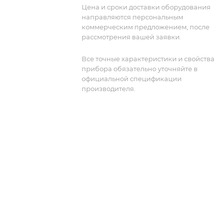
уделено фазовой когерентности меж
Цена и сроки доставки оборудования
независимо управляемыми каналами
направляются персональным
Параметры частоты для конкретного
коммерческим предложением, после
приложения можно настроить для
рассмотрения вашей заявки.
покрытия комбинаций до 1 ГГц, 2 ГГц, 
ГГц, 4 ГГц, 6 ГГц, 12 ГГц и 18 ГГц.
Все точные характеристики и свойства
прибора обязательно уточняйте в
Синтезатор частот HS9006B -
официальной спецификации
шестиканальный
производителя.