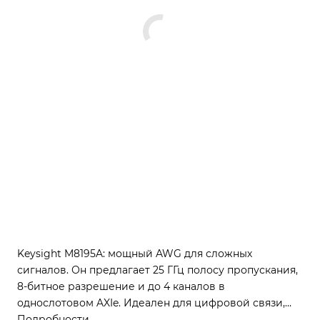
Keysight M8195A: мощный AWG для сложных
сигналов. Он предлагает 25 ГГц полосу пропускания,
8-битное разрешение и до 4 каналов в
однослотовом AXIe. Идеален для цифровой связи,
радаров и исследований, благодаря генерации в
Подробности