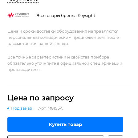
реальном времени и расширенному
секвенированию.
Все товары бренда Keysight
Цена и сроки доставки оборудования направляются
персональным коммерческим предложением, после
рассмотрения вашей заявки.
Все точные характеристики и свойства прибора
обязательно уточняйте в официальной спецификации
производителя.
Цена по зап
р
осу
Под заказ
Арт.
M8195A
Купить товар