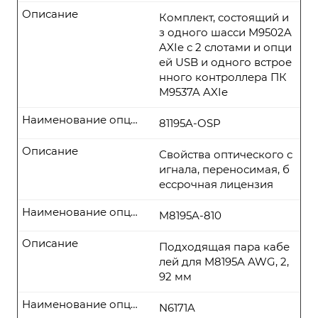
Описание
Комплект, состоящий и
з одного шасси M9502A
AXIe с 2 слотами и опци
ей USB и одного встрое
нного контроллера ПК
M9537A AXIe
Наименование опции
81195A-OSP
Описание
Свойства оптического с
игнала, переносимая, б
ессрочная лицензия
Наименование опции
M8195A-810
Описание
Подходящая пара кабе
лей для M8195A AWG, 2,
92 мм
Наименование опции
N6171A