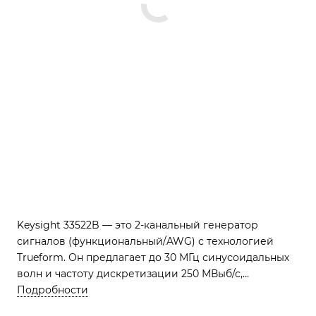
Keysight 33522B — это 2-канальный генератор
сигналов (функциональный/AWG) с технологией
Trueform. Он предлагает до 30 МГц синусоидальных
волн и частоту дискретизации 250 МВыб/с,
обеспечивая исключительную чистоту сигнала для
Подробности
сложных измерений и точное воспроизведение