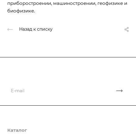
приборостроении, машиностроении, геофизике и
биофизике.
Назад к списку
Подписывайтесь
на новости и акции
Компания
Каталог
О компании