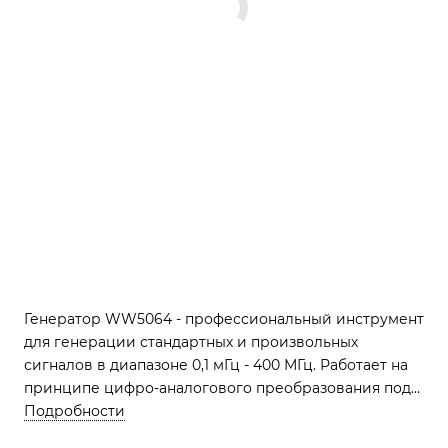
Генератор WW5064 - профессиональный инструмент
для генерации стандартных и произвольных
сигналов в диапазоне 0,1 мГц - 400 МГц. Работает на
принципе цифро-аналогового преобразования под
управлением микропроцессора. Поддерживает
Подробности
режимы импульсной, амплитудной, частотной и