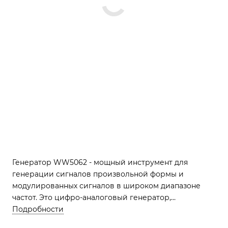
Генератор WW5062 - мощный инструмент для
генерации сигналов произвольной формы и
модулированных сигналов в широком диапазоне
частот. Это цифро-аналоговый генератор,
оснащенный микропроцессором и ЦАП, который
Подробности
позволяет формировать сигналы с разной частотой