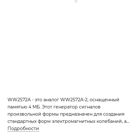
WW2572А - это аналог WW2572A-2, оснащенный
памятью 4 МБ. Этот генератор сигналов
произвольной формы предназначен для создания
стандартных форм электромагнитных колебаний, а
также электромагнитных колебаний с различными
Подробности
видами модуляции и произвольной формы в