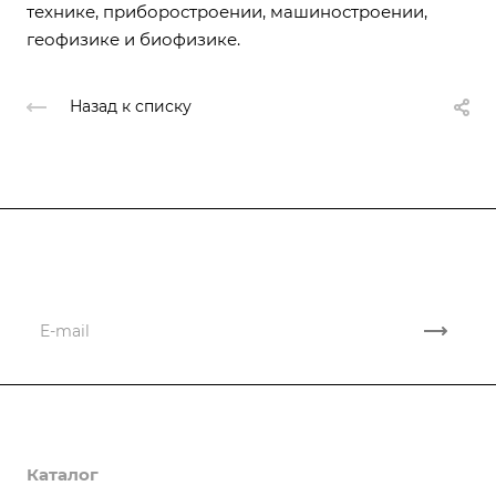
технике, приборостроении, машиностроении,
геофизике и биофизике.
Назад к списку
Подписывайтесь
на новости и акции
Компания
Каталог
О компании