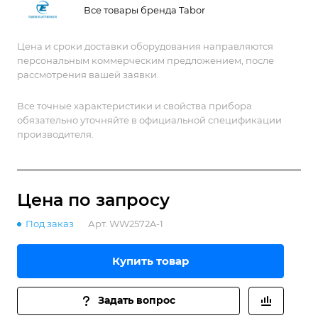
Генератор поддерживает мультигенераторную
Все товары бренда Tabor
синхронизацию и имеет дополнительный выход
синхронизации. Это идеальный инструмент для
Цена и сроки доставки оборудования направляются
лабораторных исследований и испытаний в
персональным коммерческим предложением, после
радиоэлектронике, связи, автоматике и других
рассмотрения вашей заявки.
областях.
Все точные характеристики и свойства прибора
обязательно уточняйте в официальной спецификации
производителя.
Цена по зап
р
осу
Под заказ
Арт.
WW2572A-1
Купить товар
Задать вопрос