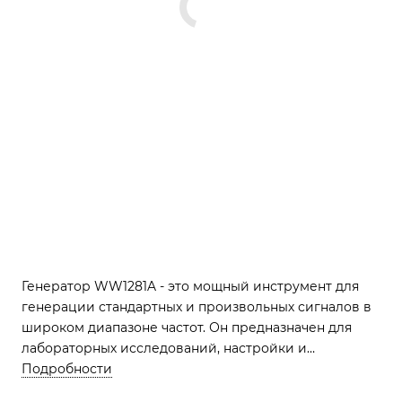
Генератор WW1281A - это мощный инструмент для
генерации стандартных и произвольных сигналов в
широком диапазоне частот. Он предназначен для
лабораторных исследований, настройки и
испытаний систем и приборов в радиоэлектронике,
Подробности
связи, автоматике и других областях. С его помощью