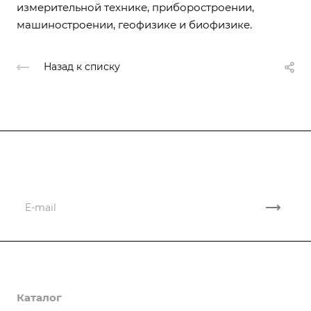
измерительной технике, приборостроении,
машиностроении, геофизике и биофизике.
Назад к списку
Подписывайтесь
на новости и акции
Компания
Каталог
О компании