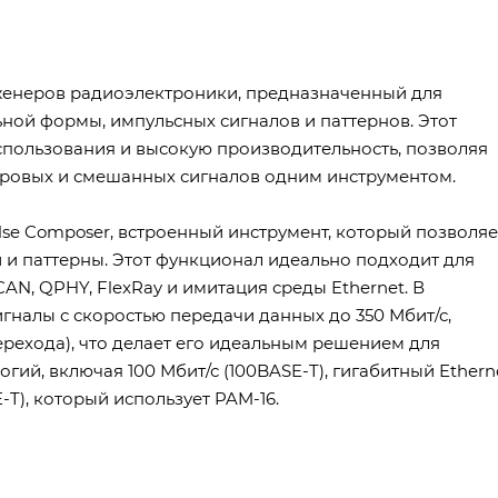
женеров радиоэлектроники, предназначенный для
ной формы, импульсных сигналов и паттернов. Этот
спользования и высокую производительность, позволяя
фровых и смешанных сигналов одним инструментом.
se Composer, встроенный инструмент, который позволяе
 и паттерны. Этот функционал идеально подходит для
CAN, QPHY, FlexRay и имитация среды Ethernet. В
гналы с скоростью передачи данных до 350 Мбит/с,
рехода), что делает его идеальным решением для
гий, включая 100 Мбит/с (100BASE-T), гигабитный Ethern
-T), который использует PAM-16.