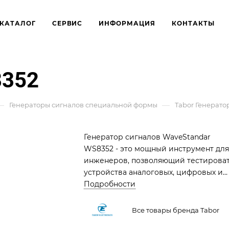
КАТАЛОГ
СЕРВИС
ИНФОРМАЦИЯ
КОНТАКТЫ
8352
—
—
Генераторы сигналов специальной формы
Tabor Генерато
Генератор сигналов WaveStandar
WS8352 - это мощный инструмент для
инженеров, позволяющий тестирова
устройства аналоговых, цифровых и
смешанных сигналов. WS8352
Подробности
генерирует сигналы произвольной
формы, включая импульсные сигналы
Все товары бренда Tabor
паттерны, а также поддерживает