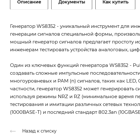
Описание
Документы
Как купить
Генератор WS8352 - уникальный инструмент для ин
генерации сигналов специальной формы, произволь
мощный генератор сигналов предлагает простоту и
инженерам тестировать устройства аналоговых, ци
Один из ключевых функций генератора WS8352 - Pul
создавать сложные импульсные последовательности
многоуровневых и PAM (n) сигналов, таких как LED, 
частности, генератор WS8352 может генерировать си
используя режимы NRZ и RZ (минимальное время пе
тестирования и имитации различных сетевых техноло
(1000BASE-T) и последний стандарт 802.3an (10GBASE
Назад к списку