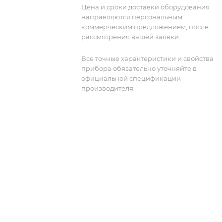
многоуровневые и PAM (n) сигналы.
Цена и сроки доставки оборудования
Pulse Composer - это встроенный
направляются персональным
инструмент, позволяющий создавать
коммерческим предложением, после
сложные импульсные
рассмотрения вашей заявки.
последовательности и паттерны с
скоростью передачи данных до 350
Все точные характеристики и свойства
прибора обязательно уточняйте в
Мбит/с. Это идеально подходит для
официальной спецификации
приложений, таких как LED, CAN, QPH
производителя.
FlexRay и имитация среды Ethernet.