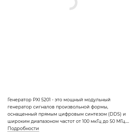
Генератор PXI 5201 - это мощный модульный
генератор сигналов произвольной формы,
оснащенный прямым цифровым синтезом (DDS) и
широким диапазоном частот от 100 мкГц до 50 МГц.
Он обеспечивает высокую точность и гибкость в
Подробности
формировании сигналов, включая синусоидальные,