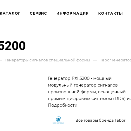
КАТАЛОГ
СЕРВИС
ИНФОРМАЦИЯ
КОНТАКТЫ
 5200
—
—
Генераторы сигналов специальной формы
Tabor Генерато
Генератор PXI 5200 - мощный
модульный генератор сигналов
произвольной формы, оснащенный
прямым цифровым синтезом (DDS) и
широким диапазоном частот от 100
Подробности
мкГц до 25 МГц. Он предлагает высок
разрядность ЦАП 14 бит, частоту
Все товары бренда Tabor
дискретизации 50 МГц и возможност