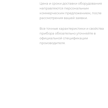
формирования сигналов из различны
Цена и сроки доставки оборудования
сегментов с циклическим
направляются персональным
повторением. Генератор поддержива
коммерческим предложением, после
различные виды модуляции, включая
рассмотрения вашей заявки.
АМ, ЧМ, плавную ЧМн и ГКЧ, а также
встроенные сигналы, такие как синус,
Все точные характеристики и свойства
прибора обязательно уточняйте в
прямоугольник, треугольник и шум.
официальной спецификации
производителя.