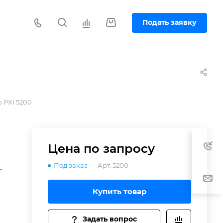
Подать заявку
р PXI 5200
Цена по зап
р
осу
Под заказ
Арт.
5200
ую
Купить товар
ь
Задать вопрос