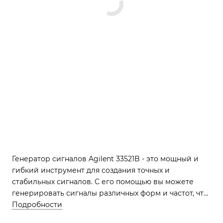
Генератор сигналов Agilent 33521B - это мощный и
гибкий инструмент для создания точных и
стабильных сигналов. С его помощью вы можете
генерировать сигналы различных форм и частот, что
делает его идеальным решением для различных
Подробности
применений в области радиоэлектроники и