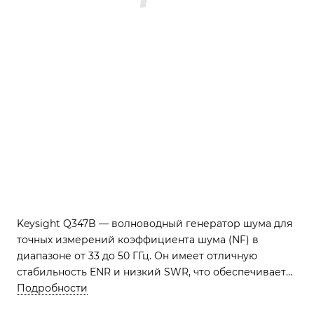
Keysight Q347B — волноводный генератор шума для
точных измерений коэффициента шума (NF) в
диапазоне от 33 до 50 ГГц. Он имеет отличную
стабильность ENR и низкий SWR, что обеспечивает
надёжные измерения в Q-диапазоне для
Подробности
высокочастотных устройств.