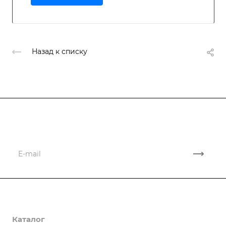
Назад к списку
Подписывайтесь
на новости и акции
Компания
Каталог
О компании