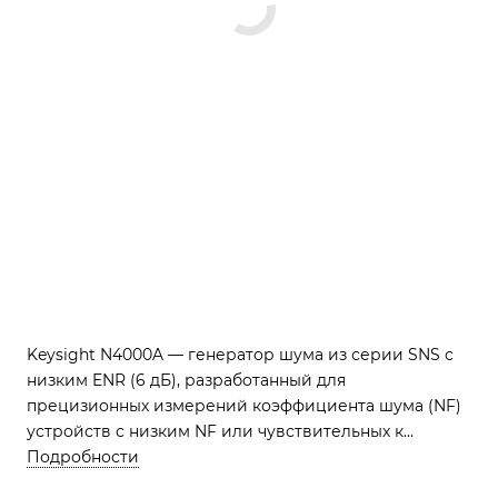
Keysight N4000A — генератор шума из серии SNS с
низким ENR (6 дБ), разработанный для
прецизионных измерений коэффициента шума (NF)
устройств с низким NF или чувствительных к
рассогласованию импеданса, в диапазоне от 10 МГц
Подробности
до 18 ГГц.