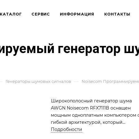
КАТАЛОГ
СЕРВИС
ИНФОРМАЦИЯ
КОНТАКТЫ
ируемый генератор шу
—
—
Генераторы шумовых сигналов
Noisecom Программируемый 
Широкополосный генератор шума
AWGN Noisecom RFX7111B оснащен
мощным одноплатным компьютером 
гибкой архитектурой, который
используется для создания сложных
Подробности
настраиваемых шумовых сигналов дл