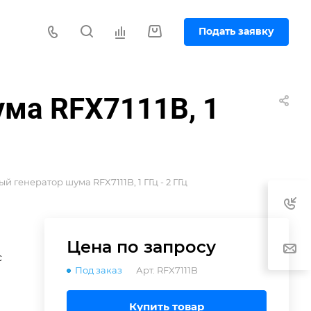
Подать заявку
ма RFX7111B, 1
генератор шума RFX7111B, 1 ГГц - 2 ГГц
Цена по зап
р
осу
с
Под заказ
Арт.
RFX7111B
я
Купить товар