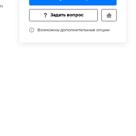
om
Задать вопрос
Возможны дополнительные опции
ми
1U