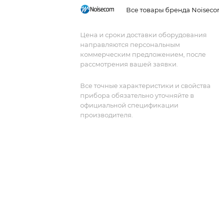
современных тестовых систем. Эта
Все товары бренда Noisec
универсальная платформа позволяет
пользователю удовлетворить самые
Цена и сроки доставки оборудования
сложные требования к испытаниям.
направляются персональным
Прецизионные компоненты
коммерческим предложением, после
обеспечивают высокую выходную
рассмотрения вашей заявки.
мощность с превосходной
равномерностью, а гибкая
Все точные характеристики и свойства
прибора обязательно уточняйте в
компьютерная архитектура позволяет
официальной спецификации
управлять несколькими аттенюатора
производителя.
и переключателями. Корпус высотой 
делает его идеальным для
интегрированных стоек