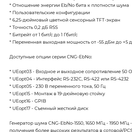
* Отношение энергии Eb/No бита к плотности шума
* Пользовательские конфигурации
* 6,25-дюймовый цветной сенсорный TFT-экран
* Точность 0,2 дБ RSS
* Битрейт от 1 бит/с до 1 Гбит/с
* Переменная выходная мощность от -55 дБм до +5 
Доступные опции серии CNG-EbNo:
* UEopt03 - Входное и выходное сопротивление 50 
* UEopt04 - Интерфейс RS-232C, RS-422 или RS-4232
* UEopt05 - 230 В переменного тока, 50 Гц
* UEopt15 - Монтаж в 19-дюймовую стойку
* UEopt16 - GPIB
* UEopt17 - Съемный жесткий диск
Генератор шума CNG-EbNo-1550, 1650 МГц - 1950 МГц
получения более высоких результатов в сотовой/PCS