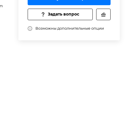
om
в
Задать вопрос
Возможны дополнительные опции
>