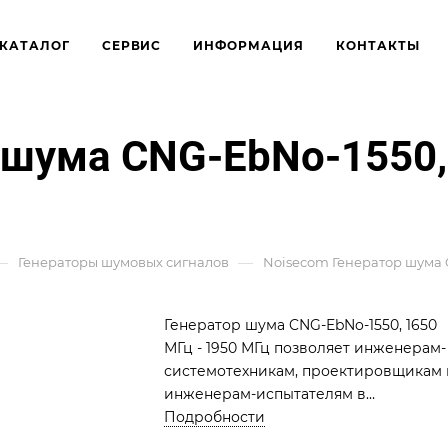
КАТАЛОГ
СЕРВИС
ИНФОРМАЦИЯ
КОНТАКТЫ
 шума CNG-EbNo-1550, 
—
—
Генераторы шумовых сигналов
Noisecom Генератор шума C
Генератор шума CNG-EbNo-1550, 1650
МГц - 1950 МГц позволяет инженерам-
системотехникам, проектировщикам 
инженерам-испытателям в
сотовой/PCS, спутниковой и военной
Подробности
отрасли, заполучить экономически