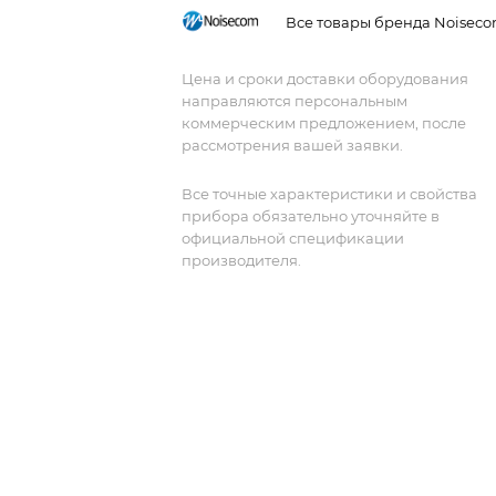
эффективный инструмент для
Все товары бренда Noisec
получения более высоких результато
за счет автоматизированного
Цена и сроки доставки оборудования
тестирования, а также повышенную
направляются персональным
уверенность в повторяемости и
коммерческим предложением, после
точности полученных результатов.<br
рассмотрения вашей заявки.
Все точные характеристики и свойства
прибора обязательно уточняйте в
официальной спецификации
производителя.