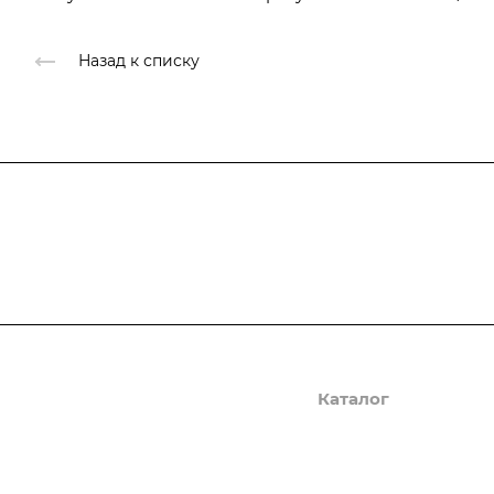
Назад к списку
Подписывайтесь
на новости и ак
Компания
Каталог
О компании
Осциллографы