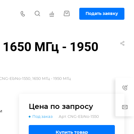
Подать заявку
1650 МГц - 1950
NG-EbNo-1550, 1650 МГц - 1950 МГц
Цена по зап
р
осу
и
Под заказ
Арт.
CNG-EbNo-1550
Купить товар