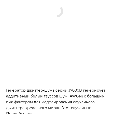
Генератор джиттер-шума серии J7000B генерирует
аддитивный белый гауссов шум (AWGN) с большим
пик-фактором для моделирования случайного
джиттера «реального мира». Этот случайный
джиттер обычно обозначается как Rj в принятой в
Подробности