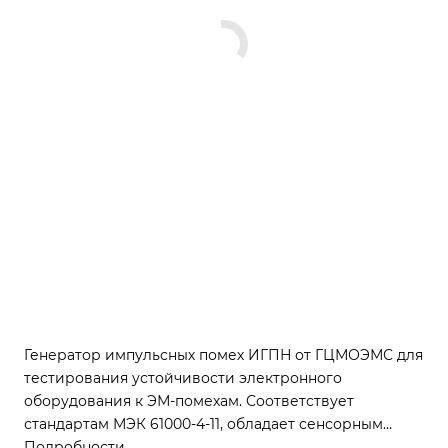
Генератор импульсных помех ИГПН от ГЦМОЭМС для
тестирования устойчивости электронного
оборудования к ЭМ-помехам. Соответствует
стандартам МЭК 61000-4-11, обладает сенсорным
управлением и интерфейсами дистанционного
Подробности