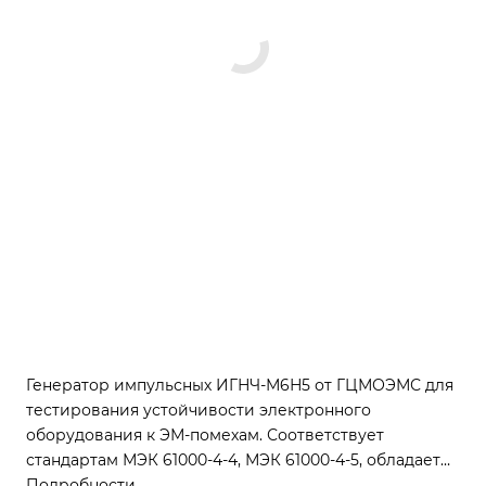
Генератор импульсных ИГНЧ-М6Н5 от ГЦМОЭМС для
тестирования устойчивости электронного
оборудования к ЭМ-помехам. Соответствует
стандартам МЭК 61000-4-4, МЭК 61000-4-5, обладает
сенсорным управлением и интерфейсами
Подробности