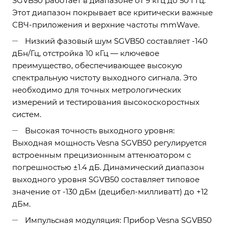
SGVB50 работает в диапазоне от 9 кГц до 50 ГГц.
Этот диапазон покрывает все критически важные
СВЧ-приложения и верхние частоты mmWave.
Низкий фазовый шум SGVB50 составляет -140
дБн/Гц, отстройка 10 кГц — ключевое
преимущество, обеспечивающее высокую
спектральную чистоту выходного сигнала. Это
необходимо для точных метрологических
измерений и тестирования высокоскоростных
систем.
Высокая точность выходного уровня:
Выходная мощность Vesna SGVB50 регулируется
встроенным прецизионным аттенюатором с
погрешностью ±1.4 дБ. Динамический диапазон
выходного уровня SGVB50 составляет типовое
значение от -130 дБм (децибел-милливатт) до +12
дБм.
Импульсная модуляция: Прибор Vesna SGVB50