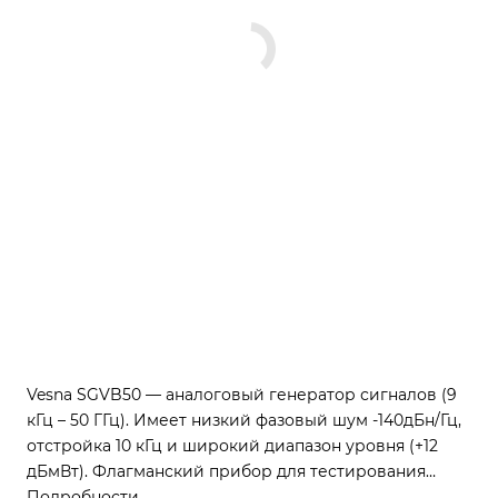
Vesna SGVB50 — аналоговый генератор сигналов (9
кГц – 50 ГГц). Имеет низкий фазовый шум -140дБн/Гц,
отстройка 10 кГц и широкий диапазон уровня (+12
дБмВт). Флагманский прибор для тестирования
точного тестирования чувствительных приемных
Подробности