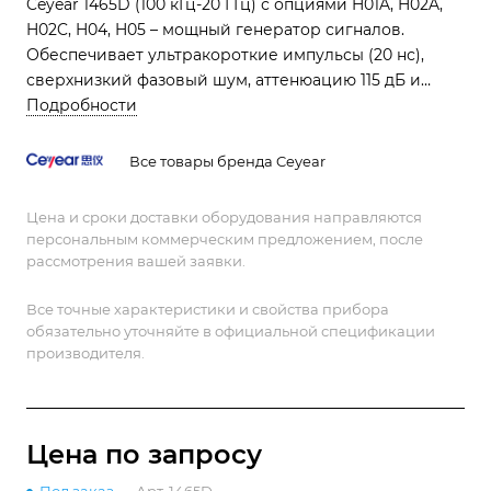
Ceyear 1465D (100 кГц-20 ГГц) с опциями H01A, H02A,
H02C, H04, H05 – мощный генератор сигналов.
Обеспечивает ультракороткие импульсы (20 нс),
сверхнизкий фазовый шум, аттенюацию 115 дБ и
высокую выходную мощность для 5G, радаров, РЭБ
Подробности
Все товары бренда Ceyear
Цена и сроки доставки оборудования направляются
персональным коммерческим предложением, после
рассмотрения вашей заявки.
Все точные характеристики и свойства прибора
обязательно уточняйте в официальной спецификации
производителя.
Цена по зап
р
осу