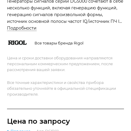
Генераторы сигналов серии DG5000 сочетают в себе
несколько функций, включая генерацию функций,
генерацию сигналов произвольной формы,
источник основной полосы частот IQ/источник ПЧ IQ,
источник со скачкообразной перестройкой частоты
Подробности
(опционально) и генерацию шаблонов
(опционально)
Все товары бренда Rigol
Цена и сроки доставки оборудования направляются
персональным коммерческим предложением, после
рассмотрения вашей заявки.
Все точные характеристики и свойства прибора
обязательно уточняйте в официальной спецификации
производителя.
Цена по зап
р
осу