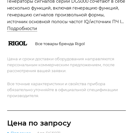
Генераторы сигналов серии DG5000 сочетают в себе
несколько функций, включая генерацию функций,
генерацию сигналов произвольной формы,
источник основной полосы частот IQ/источник ПЧ IQ,
источник со скачкообразной перестройкой частоты
Подробности
(опционально) и генерацию шаблонов
(опционально)
Все товары бренда Rigol
Цена и сроки доставки оборудования направляются
персональным коммерческим предложением, после
рассмотрения вашей заявки.
Все точные характеристики и свойства прибора
обязательно уточняйте в официальной спецификации
производителя.
Цена по зап
р
осу