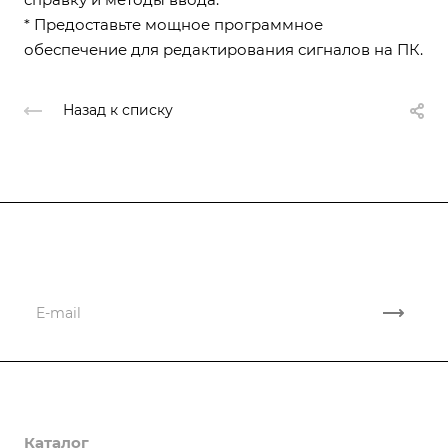
* Предоставьте мощное программное
обеспечение для редактирования сигналов на ПК.
Назад к списку
Подписывайтесь
на новости и акции
Компания
Каталог
О компании