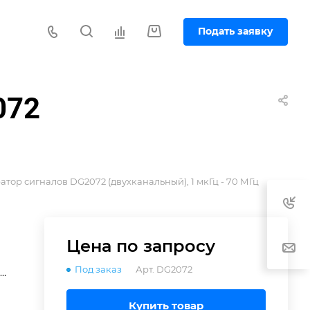
Подать заявку
072
атор сигналов DG2072 (двухканальный), 1 мкГц - 70 МГц
в
Цена по зап
р
осу
Под заказ
Арт.
DG2072
Купить товар