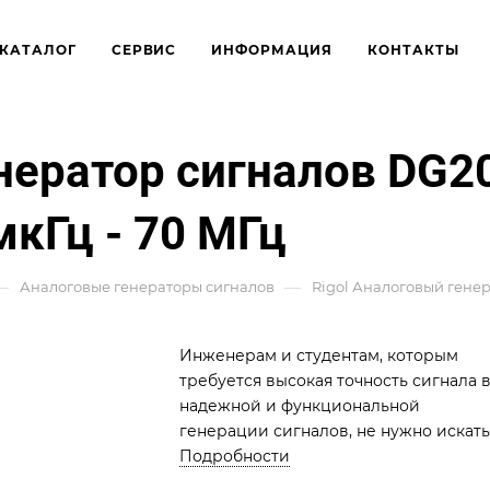
КАТАЛОГ
СЕРВИС
ИНФОРМАЦИЯ
КОНТАКТЫ
енератор сигналов DG2
мкГц - 70 МГц
—
—
Аналоговые генераторы сигналов
Rigol Аналоговый генер
Инженерам и студентам, которым
требуется высокая точность сигнала 
надежной и функциональной
генерации сигналов, не нужно искать
ничего другого, кроме генераторов
Подробности
серии DG2000