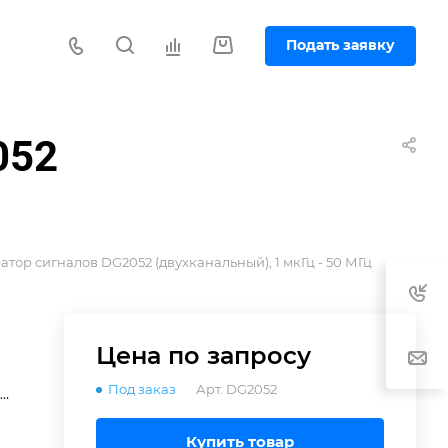
Подать заявку
052
атор сигналов DG2052 (двухканальный), 1 мкГц - 50 МГц
в
Цена по зап
р
осу
Под заказ
Арт.
DG2052
Купить товар