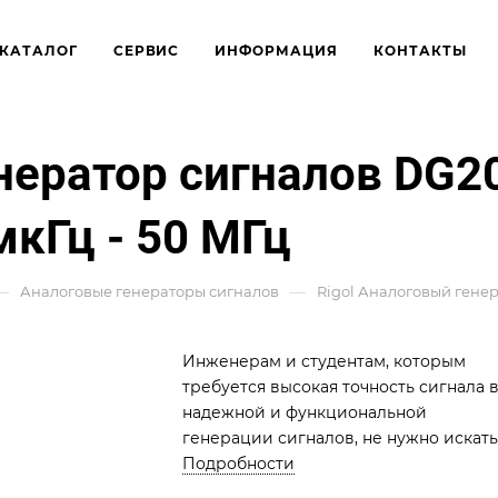
КАТАЛОГ
СЕРВИС
ИНФОРМАЦИЯ
КОНТАКТЫ
енератор сигналов DG2
мкГц - 50 МГц
—
—
Аналоговые генераторы сигналов
Rigol Аналоговый генер
Инженерам и студентам, которым
требуется высокая точность сигнала 
надежной и функциональной
генерации сигналов, не нужно искать
ничего другого, кроме генераторов
Подробности
серии DG2000