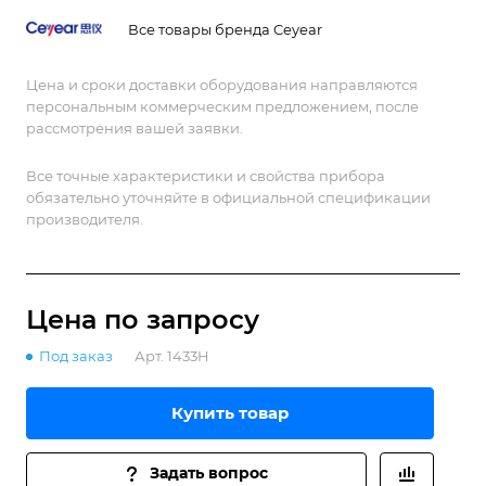
Все товары бренда Ceyear
Цена и сроки доставки оборудования направляются
персональным коммерческим предложением, после
рассмотрения вашей заявки.
Все точные характеристики и свойства прибора
обязательно уточняйте в официальной спецификации
производителя.
Цена по зап
р
осу
Под заказ
Арт.
1433H
Купить товар
Задать вопрос