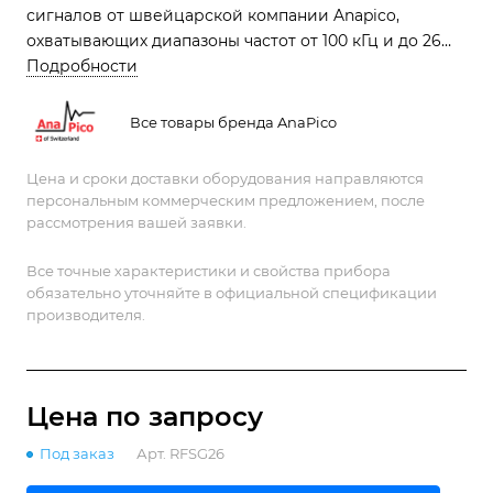
сигналов от швейцарской компании Anapico,
охватывающих диапазоны частот от 100 кГц и до 26
ГГц с разрешением 0,001 Гц
Подробности
Все товары бренда AnaPico
Цена и сроки доставки оборудования направляются
персональным коммерческим предложением, после
рассмотрения вашей заявки.
Все точные характеристики и свойства прибора
обязательно уточняйте в официальной спецификации
производителя.
Цена по зап
р
осу
Под заказ
Арт.
RFSG26