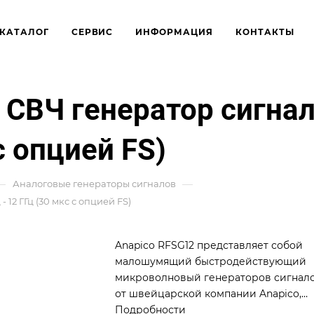
КАТАЛОГ
СЕРВИС
ИНФОРМАЦИЯ
КОНТАКТЫ
 СВЧ генератор сигнал
с опцией FS)
—
—
Аналоговые генераторы сигналов
12 ГГц (30 мкс с опцией FS)
Anapico RFSG12 представляет собой
малошумящий быстродействующий
микроволновый генераторов сигнал
от швейцарской компании Anapico,
охватывающих диапазоны частот от 10
Подробности