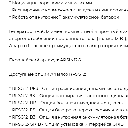
* Модуляция короткими импульсами
* Расширенные возможности запуска и свипирован
* Работа от внутренней аккумуляторной батареи
Генератор RFSG12 имеет компактный и прочный диз
энергопотреблении постоянного тока (только 12 Вт
Anapico большое преимущество в лабораториях или
Европейский артикул: APSIN12G
Доступные опции AnaPico RFSG12:
* RFSG12-PE3 - Опция расширения динамического д
* RFSG12-9K - Опция расширения частотного диапазо
* RFSG12-HP - Опция большая выходная мощность
* RFSG12-FS - Опция быстрого переключения частот
* RFSG12-B3 - Опция внутренняя аккумуляторная ба
* RFSG12-GPIB - Опция установка интерфейса GPIB