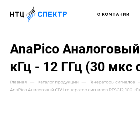
О КОМПАНИИ
AnaPico Аналоговый
кГц - 12 ГГц (30 мкс 
—
—
Главная
Каталог продукции
Генераторы сигналов
AnaPico Аналоговый СВЧ генератор сигналов RFSG12, 100 кГц - 