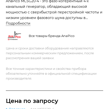
AnaPico MCSG20-4 - это фазо-когерентный 4-х
канальный генератор, обладающий высокой
мощностью с сверхбыстрой перестройкой частоты и
низким уровнем фазового шума доступны в
диапазоне частот от 300 кГц до 20 ГГц
Подробности
Все товары бренда AnaPico
Цена и сроки доставки оборудования направляются
персональным коммерческим предложением, после
рассмотрения вашей заявки.
Все точные характеристики и свойства прибора
обязательно уточняйте в официальной спецификации
производителя.
Цена по зап
р
осу