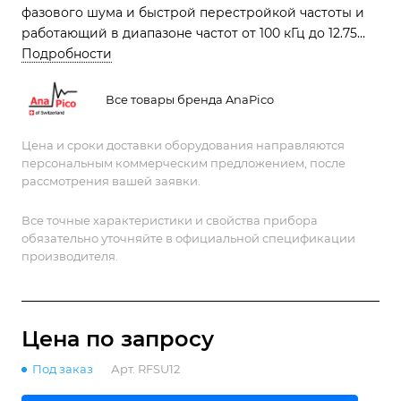
фазового шума и быстрой перестройкой частоты и
работающий в диапазоне частот от 100 кГц до 12.75
ГГц
Подробности
Все товары бренда AnaPico
Цена и сроки доставки оборудования направляются
персональным коммерческим предложением, после
рассмотрения вашей заявки.
Все точные характеристики и свойства прибора
обязательно уточняйте в официальной спецификации
производителя.
Цена по зап
р
осу
Под заказ
Арт.
RFSU12