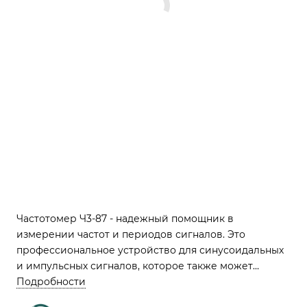
Частотомер Ч3-87 - надежный помощник в
измерении частот и периодов сигналов. Это
профессиональное устройство для синусоидальных
и импульсных сигналов, которое также может
измерять длительность импульсов и интервалы
Подробности
времени между сигналами. С его помощью вы