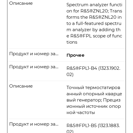
Описание
Spectrum analyzer functi
on for R&S®ZNL20; Trans
forms the R&S®ZNL20 in
to a full-featured spectru
m analyzer by adding th
e R&S®FPL scope of func
tions
Продукт и номер заказа
Прочее
Продукт и номер заказа
R&S®FPL1-B4 (1323.1902.
02)
Описание
Точный термостатиров
анный опорный кварце
вый генератор; Прециз
ионный источник опор
ной частоты
Продукт и номер заказа
R&S®FPL1-B5 (1323.1883.
02)