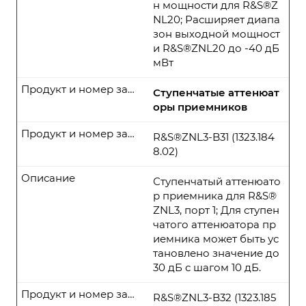
н мощности для R&S®Z
NL20; Расширяет диапа
зон выходной мощност
и R&S®ZNL20 до -40 дБ
мВт
Продукт и номер заказа
Ступенчатые аттенюат
оры приемников
Продукт и номер заказа
R&S®ZNL3-B31 (1323.184
8.02)
Описание
Ступенчатый аттенюато
р приемника для R&S®
ZNL3, порт 1; Для ступен
чатого аттенюатора пр
иемника может быть ус
тановлено значение до
30 дБ с шагом 10 дБ.
Продукт и номер заказа
R&S®ZNL3-B32 (1323.185