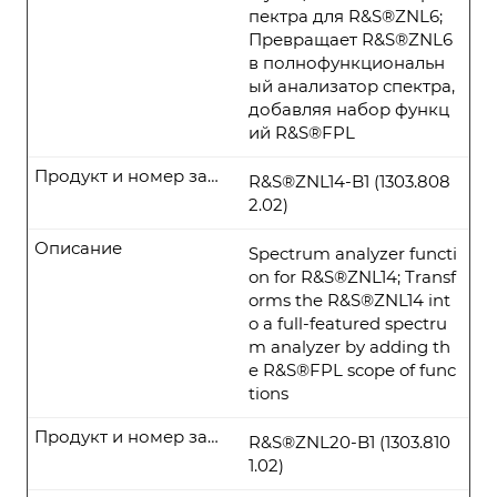
пектра для R&S®ZNL6;
Превращает R&S®ZNL6
в полнофункциональн
ый анализатор спектра,
добавляя набор функц
ий R&S®FPL
Продукт и номер заказа
R&S®ZNL14-B1 (1303.808
2.02)
Описание
Spectrum analyzer functi
on for R&S®ZNL14; Transf
orms the R&S®ZNL14 int
o a full-featured spectru
m analyzer by adding th
e R&S®FPL scope of func
tions
Продукт и номер заказа
R&S®ZNL20-B1 (1303.810
1.02)