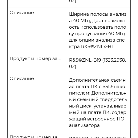
02)
Описание
Ширина полосы анализ
а 40 МГц; Дает возможн
ость использовать поло
су пропускания 40 МГц
для опции анализа спе
ктра R&S®ZNLx-B1
Продукт и номер заказа
R&S®ZNL-B19 (1323.2938.
02)
Описание
Дополнительная съемн
ая плата ПК с SSD-нако
пителем; Дополнительн
ый съемный твердотель
ный диск, устанавливае
мый на плате ПК, содер
жащий встроенное ПО
анализатора
Продукт и номер заказа