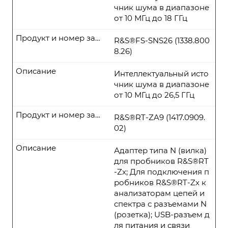
чник шума в диапазоне
от 10 МГц до 18 ГГц
Продукт и номер заказа
R&S®FS-SNS26 (1338.800
8.26)
Описание
Интеллектуальный исто
чник шума в диапазоне
от 10 МГц до 26,5 ГГц
Продукт и номер заказа
R&S®RT-ZA9 (1417.0909.
02)
Описание
Адаптер типа N (вилка)
для пробников R&S®RT
-Zx; Для подключения п
робников R&S®RT-Zx к
анализаторам цепей и
спектра с разъемами N
(розетка); USB-разъем д
ля питания и связи