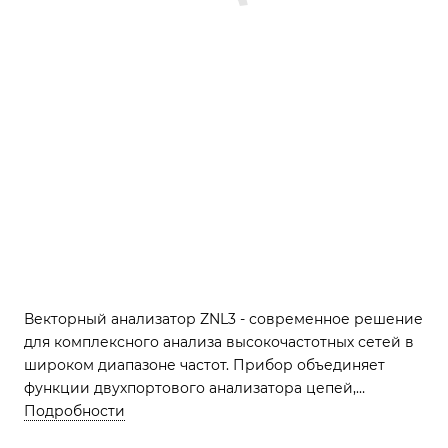
Векторный анализатор ZNL3 - современное решение
для комплексного анализа высокочастотных сетей в
широком диапазоне частот. Прибор объединяет
функции двухпортового анализатора цепей,
анализатора спектра и измерителя мощности.
Подробности