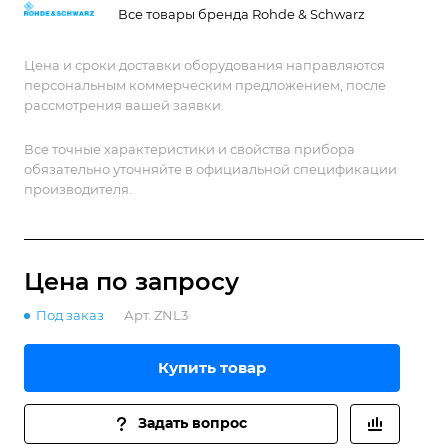
Все товары бренда Rohde & Schwarz
Цена и сроки доставки оборудования направляются
персональным коммерческим предложением, после
рассмотрения вашей заявки.
Все точные характеристики и свойства прибора
обязательно уточняйте в официальной спецификации
производителя.
Цена по зап
р
осу
Под заказ
Арт.
ZNL3
Купить товар
Задать вопрос