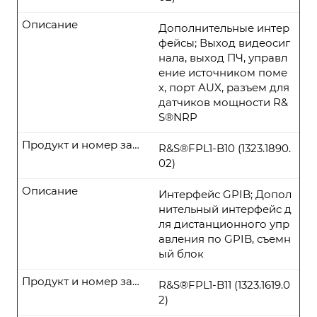
Описание
Дополнительные интер
фейсы; Выход видеосиг
нала, выход ПЧ, управл
ение источником поме
х, порт AUX, разъем для
датчиков мощности R&
S®NRP
Продукт и номер заказа
R&S®FPL1-B10 (1323.1890.
02)
Описание
Интерфейс GPIB; Допол
нительный интерфейс д
ля дистанционного упр
авления по GPIB, съемн
ый блок
Продукт и номер заказа
R&S®FPL1-B11 (1323.1619.0
2)