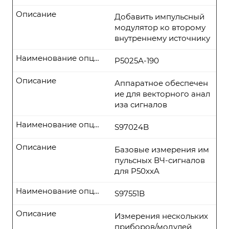
Описание
Добавить импульсный
модулятор ко второму
внутреннему источнику
Наименование опции
P5025А-190
Описание
Аппаратное обеспечен
ие для векторного анал
иза сигналов
Наименование опции
S97024B
Описание
Базовые измерения им
пульсных ВЧ-сигналов
для P50xxA
Наименование опции
S97551B
Описание
Измерения нескольких
приборов/модулей