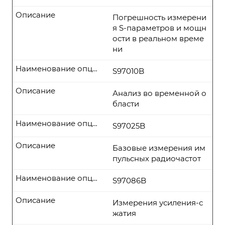
Описание
Погрешность измерени
я S-параметров и мощн
ости в реальном време
ни
Наименование опции
S97010B
Описание
Анализ во временной о
бласти
Наименование опции
S97025B
Описание
Базовые измерения им
пульсных радиочастот
Наименование опции
S97086B
Описание
Измерения усиления-с
жатия