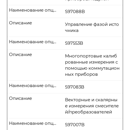
Наименование опции
S97088B
Описание
Управление фазой исто
чника
Наименование опции
S97553B
Описание
Многопортовые калиб
рованные измерения с
помощью коммутацион
ных приборов
Наименование опции
S97083B
Описание
Векторные и скалярны
е измерения смесителе
й/преобразователей
Наименование опции
S97007B