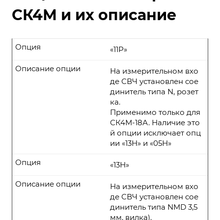
СК4М и их описание
Опция
«11P»
Описание опции
На измерительном вхо
де СВЧ установлен сое
динитель типа N, розет
ка.
Применимо только для
СК4М-18А. Наличие это
й опции исключает опц
ии «13Н» и «05Н»
Опция
«13Н»
Описание опции
На измерительном вхо
де СВЧ установлен сое
динитель типа NMD 3,5
мм, вилка).