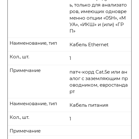
ь, только для анализато
ров, имеющих одновре
менно опции «05Н», «М
УА», «ИКШ» и (или) «ГР
П»
Наименование, тип
Кабель Ethernet
Кол., шт.
1
Примечание
патч-корд Cat.5е или ан
алог с заземляющим пр
оводником, евростанда
рт
Наименование, тип
Кабель питания
Кол., шт.
1
Примечание