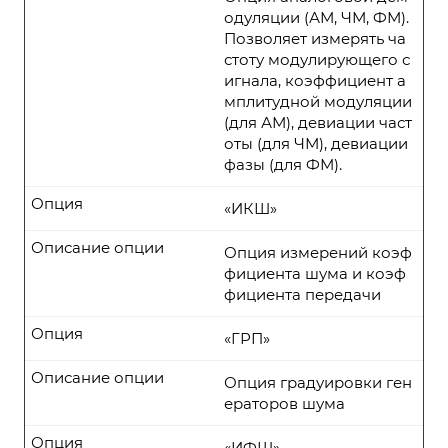
одуляции (АМ, ЧМ, ФМ).
Позволяет измерять ча
стоту модулирующего с
игнала, коэффициент а
мплитудной модуляции
(для АМ), девиации част
оты (для ЧМ), девиации
фазы (для ФМ).
Опция
«ИКШ»
Описание опции
Опция измерений коэф
фициента шума и коэф
фициента передачи
Опция
«ГРП»
Описание опции
Опция градуировки ген
ераторов шума
Опция
«ИФШ»