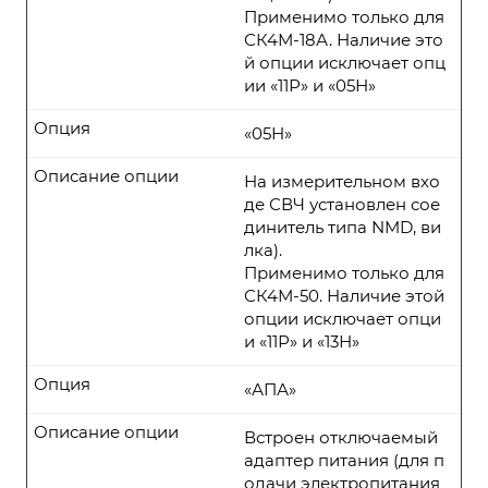
Применимо только для
СК4М-18А. Наличие это
й опции исключает опц
ии «11Р» и «05Н»
Опция
«05Н»
Описание опции
На измерительном вхо
де СВЧ установлен сое
динитель типа NMD, ви
лка).
Применимо только для
СК4М-50. Наличие этой
опции исключает опци
и «11Р» и «13Н»
Опция
«АПА»
Описание опции
Встроен отключаемый
адаптер питания (для п
одачи электропитания