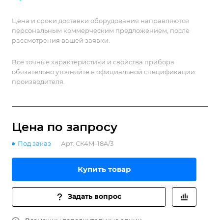
Цена и сроки доставки оборудования направляются
персональным коммерческим предложением, после
рассмотрения вашей заявки.
Все точные характеристики и свойства прибора
обязательно уточняйте в официальной спецификации
производителя.
Цена по зап
р
осу
Под заказ
Арт.
СК4М-18A/3
Купить товар
Задать вопрос