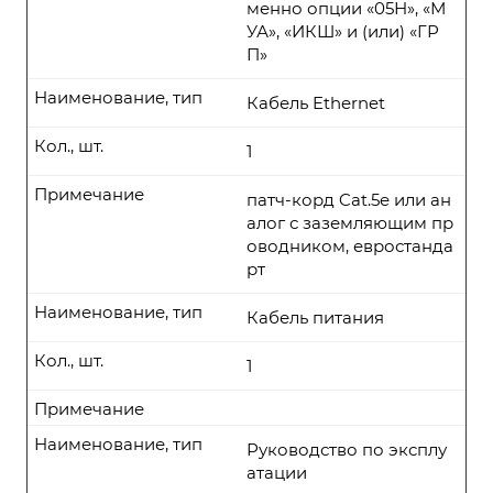
менно опции «05Н», «М
УА», «ИКШ» и (или) «ГР
П»
Наименование, тип
Кабель Ethernet
Кол., шт.
1
Примечание
патч-корд Cat.5е или ан
алог с заземляющим пр
оводником, евростанда
рт
Наименование, тип
Кабель питания
Кол., шт.
1
Примечание
Наименование, тип
Руководство по эксплу
атации