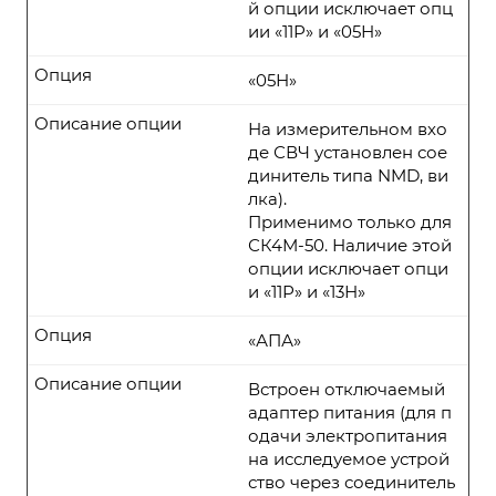
й опции исключает опц
ии «11Р» и «05Н»
Опция
«05Н»
Описание опции
На измерительном вхо
де СВЧ установлен сое
динитель типа NMD, ви
лка).
Применимо только для
СК4М-50. Наличие этой
опции исключает опци
и «11Р» и «13Н»
Опция
«АПА»
Описание опции
Встроен отключаемый
адаптер питания (для п
одачи электропитания
на исследуемое устрой
ство через соединитель