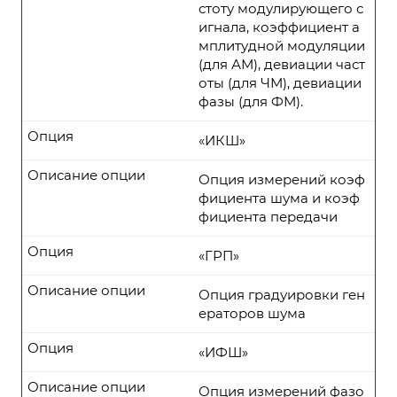
стоту модулирующего с
игнала, коэффициент а
мплитудной модуляции
(для АМ), девиации част
оты (для ЧМ), девиации
фазы (для ФМ).
Опция
«ИКШ»
Описание опции
Опция измерений коэф
фициента шума и коэф
фициента передачи
Опция
«ГРП»
Описание опции
Опция градуировки ген
ераторов шума
Опция
«ИФШ»
Описание опции
Опция измерений фазо