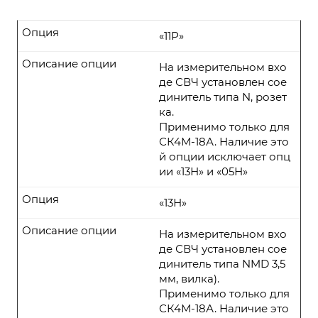
Опция
«11P»
Описание опции
На измерительном вхо
де СВЧ установлен сое
динитель типа N, розет
ка.
Применимо только для
СК4М-18А. Наличие это
й опции исключает опц
ии «13Н» и «05Н»
Опция
«13Н»
Описание опции
На измерительном вхо
де СВЧ установлен сое
динитель типа NMD 3,5
мм, вилка).
Применимо только для
СК4М-18А. Наличие это