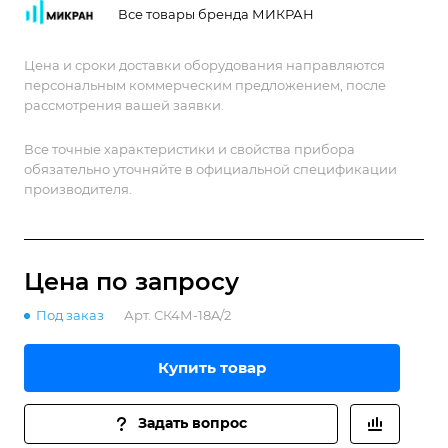
Все товары бренда МИКРАН
Цена и сроки доставки оборудования направляются
персональным коммерческим предложением, после
рассмотрения вашей заявки.
Все точные характеристики и свойства прибора
обязательно уточняйте в официальной спецификации
производителя.
Цена по зап
р
осу
Под заказ
Арт.
СК4М-18A/2
Купить товар
Задать вопрос