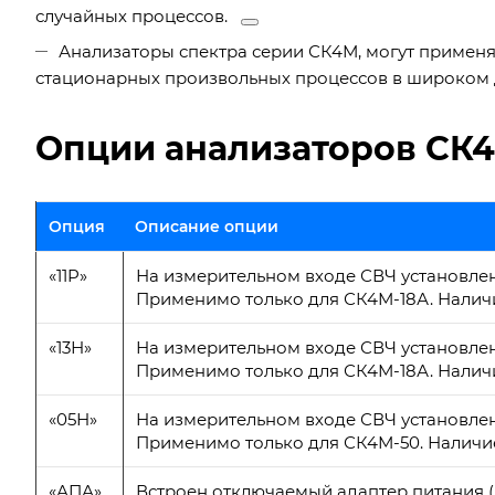
случайных процессов.
Анализаторы спектра серии СК4М, могут применя
стационарных произвольных процессов в широком ди
Опции анализаторов СК4
Опция
Описание опции
«11P»
На измерительном входе СВЧ установлен 
Применимо только для СК4М-18А. Наличи
«13Н»
На измерительном входе СВЧ установлен 
Применимо только для СК4М-18А. Наличи
«05Н»
На измерительном входе СВЧ установлен
Применимо только для СК4М-50. Наличие 
«АПА»
Встроен отключаемый адаптер питания (