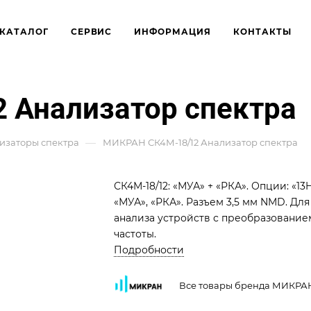
КАТАЛОГ
СЕРВИС
ИНФОРМАЦИЯ
КОНТАКТЫ
 Анализатор спектра
—
изаторы спектра
МИКРАН СК4М-18/12 Анализатор спектра
СК4М-18/12: «МУА» + «РКА». Опции: «13H
«МУА», «РКА». Разъем 3,5 мм NMD. Для
анализа устройств с преобразование
частоты.
Подробности
Все товары бренда МИКРА