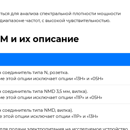
ться для анализа спектральной плотности мощности
апазоне частот, с высокой чувствительностью.
М и их описание
соединитель типа N, розетка.
е этой опции исключает опции «13Н» и «05Н»
соединитель типа NMD 3,5 мм, вилка).
е этой опции исключает опции «11Р» и «05Н»
 соединитель типа NMD, вилка).
этой опции исключает опции «11Р» и «13Н»
для подачи электропитания на исследуемое устройство