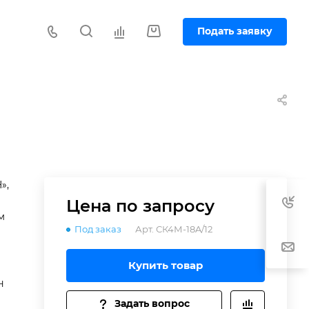
Подать заявку
»,
Цена по зап
р
осу
м
Под заказ
Арт.
СК4М-18A/12
Купить товар
Н
Задать вопрос