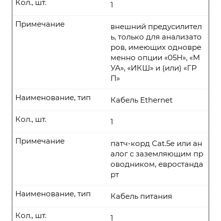
Кол., шт.
1
Примечание
внешний предусилител
ь, только для анализато
ров, имеющих одновре
менно опции «05Н», «М
УА», «ИКШ» и (или) «ГР
П»
Наименование, тип
Кабель Ethernet
Кол., шт.
1
Примечание
патч-корд Cat.5е или ан
алог с заземляющим пр
оводником, евростанда
рт
Наименование, тип
Кабель питания
Кол., шт.
1