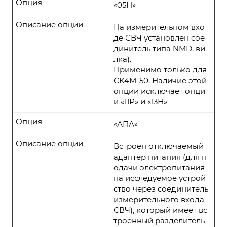
Опция
«05Н»
Описание опции
На измерительном вхо
де СВЧ установлен сое
динитель типа NMD, ви
лка).
Применимо только для
СК4М-50. Наличие этой
опции исключает опци
и «11Р» и «13Н»
Опция
«АПА»
Описание опции
Встроен отключаемый
адаптер питания (для п
одачи электропитания
на исследуемое устрой
ство через соединитель
измерительного входа
СВЧ), который имеет вс
троенный разделитель