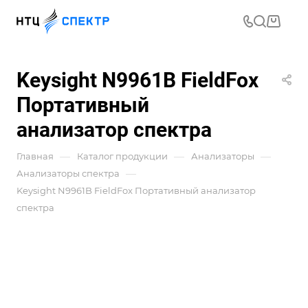
Keysight N9961B FieldFox
Портативный
анализатор спектра
—
—
—
Главная
Каталог продукции
Анализаторы
—
Анализаторы спектра
Keysight N9961B FieldFox Портативный анализатор
спектра