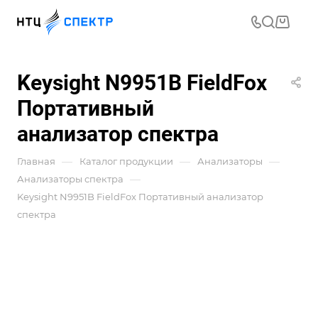
Keysight N9951B FieldFox
Портативный
анализатор спектра
—
—
—
Главная
Каталог продукции
Анализаторы
—
Анализаторы спектра
Keysight N9951B FieldFox Портативный анализатор
спектра