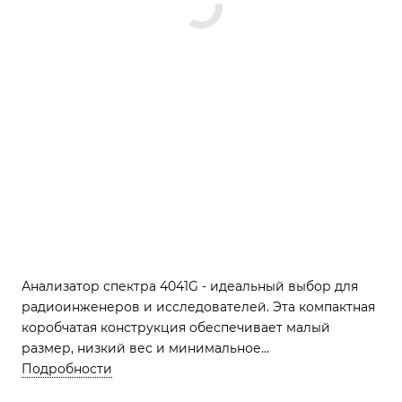
Анализатор спектра 4041G - идеальный выбор для
радиоинженеров и исследователей. Эта компактная
коробчатая конструкция обеспечивает малый
размер, низкий вес и минимальное
энергопотребление, что делает ее идеальной для
Подробности
переноски на местности или в лабораторных