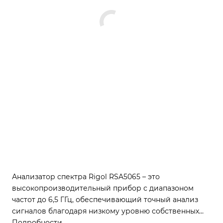
Анализатор спектра Rigol RSA5065 – это
высокопроизводительный прибор с диапазоном
частот до 6,5 ГГц, обеспечивающий точный анализ
сигналов благодаря низкому уровню собственных
шумов (DANL ≤ -162 дБм/Гц) и широкой полосе
Подробности