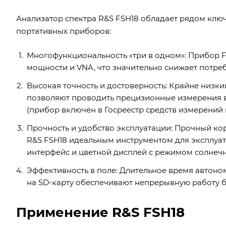
Анализатор спектра R&S FSH18 обладает рядом клю
портативных приборов:
Многофункциональность «три в одном»: Прибор F
мощности и VNA, что значительно снижает потре
Высокая точность и достоверность: Крайне низкий 
позволяют проводить прецизионные измерения в
(прибор включён в Госреестр средств измерений 
Прочность и удобство эксплуатации: Прочный корп
R&S FSH18 идеальным инструментом для эксплуат
интерфейс и цветной дисплей с режимом солнечн
Эффективность в поле: Длительное время автоном
на SD-карту обеспечивают непрерывную работу б
Применение R&S FSH18