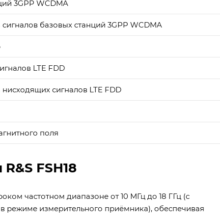
нций 3GPP WCDMA
 сигналов базовых станций 3GPP WCDMA
р
игналов LTE FDD
 нисходящих сигналов LTE FDD
агнитного поля
 R&S FSH18
ком частотном диапазоне от 10 МГц до 18 ГГц (с
в режиме измерительного приёмника), обеспечивая