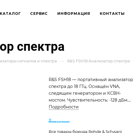
КАТАЛОГ
СЕРВИС
ИНФОРМАЦИЯ
КОНТАКТЫ
ор спектра
—
изаторы сигналов и спектра
R&S FSH18 Анализатор спектра
R&S FSH18 — портативный анализато
спектра до 18 ГГц. Оснащён VNA,
следящим генератором и КСВН-
мостом. Чувствительность: -128 дБм.
Идеален для полевой отладки РЧ-
Подробности
систем, ЭМС и тестирования фидеров
Автономность до 4,5 часов.
Все товары бренда Rohde & Schwarz