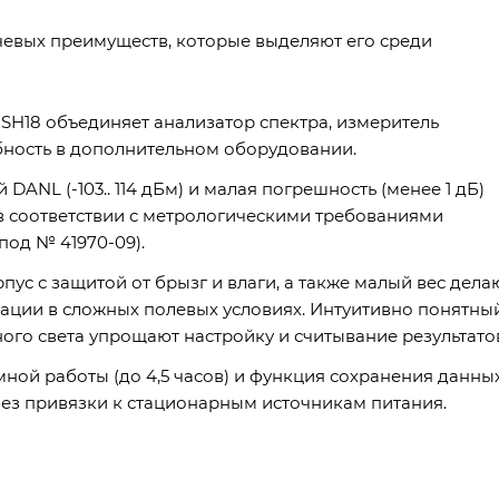
чевых преимуществ, которые выделяют его среди
SH18 объединяет анализатор спектра, измеритель
бность в дополнительном оборудовании.
DANL (-103.. 114 дБм) и малая погрешность (менее 1 дБ)
 соответствии с метрологическими требованиями
под № 41970-09).
ус с защитой от брызг и влаги, а также малый вес дела
ации в сложных полевых условиях. Интуитивно понятны
ого света упрощают настройку и считывание результато
ной работы (до 4,5 часов) и функция сохранения данны
ез привязки к стационарным источникам питания.