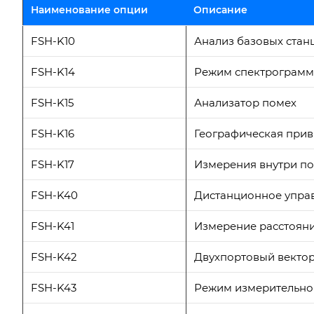
Наименование опции
Описание
FSH-K10
Анализ базовых стан
FSH-K14
Режим спектрограммы
FSH-K15
Анализатор помех
FSH-K16
Географическая прив
FSH-K17
Измерения внутри п
FSH-K40
Дистанционное упра
FSH-K41
Измерение расстояни
FSH-K42
Двухпортовый векто
FSH-K43
Режим измерительно