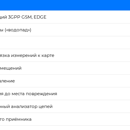
ций 3GPP GSM, EDGE
 («водопад»)
язка измерений к карте
омещений
вление
я до места повреждения
рный анализатор цепей
го приёмника