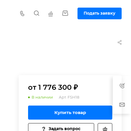
Подать заявку
р
от 1 776 300 ₽
В наличии
Арт.
FSH18
.
Купить товар
Задать вопрос