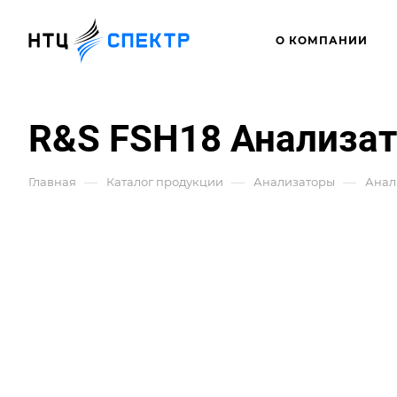
О КОМПАНИИ
R&S FSH18 Анализат
—
—
—
Главная
Каталог продукции
Анализаторы
Анал