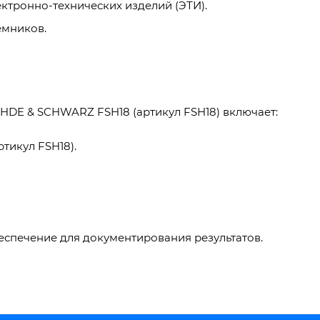
ктронно-технических изделий (ЭТИ).
ёмников.
HDE & SCHWARZ FSH18 (артикул FSH18) включает:
тикул FSH18).
спечение для документирования результатов.