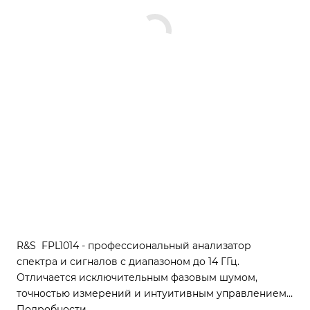
R&S FPL1014 - профессиональный анализатор
спектра и сигналов с диапазоном до 14 ГГц.
Отличается исключительным фазовым шумом,
точностью измерений и интуитивным управлением.
Идеален для анализа сигналов, измерений
Подробности