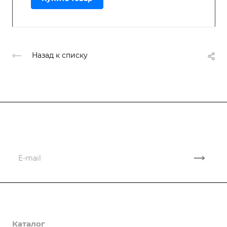
Назад к списку
Подписывайтесь
на новости и акции
Компания
Каталог
О компании