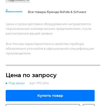
мощности и радиомониторинга.
Все товары бренда Rohde & Schwarz
Цена и сроки доставки оборудования направляются
персональным коммерческим предложением, после
рассмотрения вашей заявки.
Все точные характеристики и свойства прибора
обязательно уточняйте в официальной спецификации
производителя.
Цена по зап
р
осу
Под заказ
Арт.
FPL1014
Купить товар