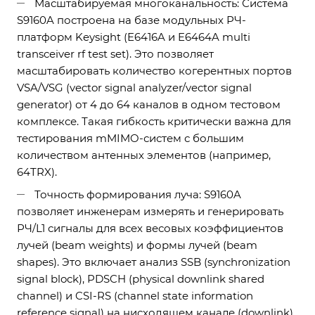
Масштабируемая многоканальность: Система
S9160A построена на базе модульных РЧ-
платформ Keysight (E6416A и E6464A multi
transceiver rf test set). Это позволяет
масштабировать количество когерентных портов
VSA/VSG (vector signal analyzer/vector signal
generator) от 4 до 64 каналов в одном тестовом
комплексе. Такая гибкость критически важна для
тестирования mMIMO-систем с большим
количеством антенных элементов (например,
64TRX).
Точность формирования луча: S9160A
позволяет инженерам измерять и генерировать
РЧ/L1 сигналы для всех весовых коэффициентов
лучей (beam weights) и формы лучей (beam
shapes). Это включает анализ SSB (synchronization
signal block), PDSCH (physical downlink shared
channel) и CSI-RS (channel state information
reference signal) на нисходящем канале (downlink),