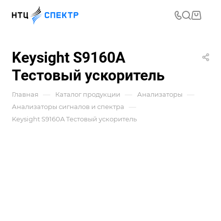
Keysight S9160A
Тестовый ускоритель
—
—
—
Главная
Каталог продукции
Анализаторы
—
Анализаторы сигналов и спектра
Keysight S9160A Тестовый ускоритель