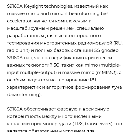
S9160A Keysight technologies, известный как
massive mimo and mimo rf beamforming test
accelerator, является комплексным и
масштабируемым решением, специально
разработанным для высокоскоростного
тестирования многоантенных радиомодулей (RU,
radio unit) и полных базовых станций 5G gnodeb.
S9160A нацелен на верификацию критически
важных технологий 5G, таких как mimo (multiple-
input multiple-output) и massive mimo (mMIMO), с
особым акцентом на тестирование РЧ-
характеристик и алгоритмов формирования луча
(beamforming).
S9160A обеспечивает фазовую и временную
когерентность между многочисленными
каналами приемопередачи (TRX, transceivers), что
является обязательным условием для