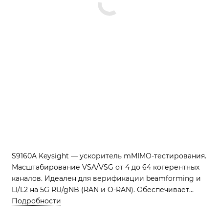
S9160A Keysight — ускоритель mMIMO-тестирования.
Масштабирование VSA/VSG от 4 до 64 когерентных
каналов. Идеален для верификации beamforming и
L1/L2 на 5G RU/gNB (RAN и O-RAN). Обеспечивает
точность фазовой когерентности.
Подробности