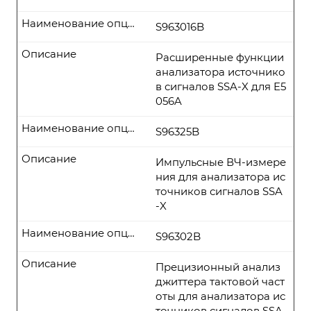
Наименование опции
S963016B
Описание
Расширенные функции
анализатора источнико
в сигналов SSA-X для E5
056A
Наименование опции
S96325B
Описание
Импульсные ВЧ-измере
ния для анализатора ис
точников сигналов SSA
-X
Наименование опции
S96302B
Описание
Прецизионный анализ
джиттера тактовой част
оты для анализатора ис
точников сигналов SSA