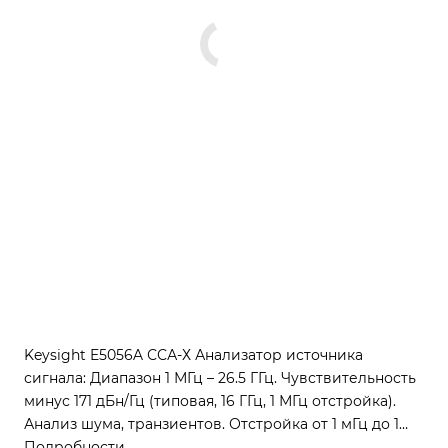
Keysight E5056A ССА-Х Анализатор источника
сигнала: Диапазон 1 МГц – 26.5 ГГц. Чувствительность
минус 171 дБн/Гц (типовая, 16 ГГц, 1 МГц отстройка).
Анализ шума, транзиентов. Отстройка от 1 мГц до 1
ГГц.
Подробности